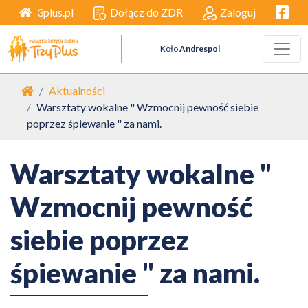
Facebo
Dołącz do ZDR
Zaloguj
3plus.pl
Koło
Andrespol
Strona główna
Aktualności
Warsztaty wokalne " Wzmocnij pewność siebie
poprzez śpiewanie " za nami.
Warsztaty wokalne "
Wzmocnij pewność
siebie poprzez
śpiewanie " za nami.