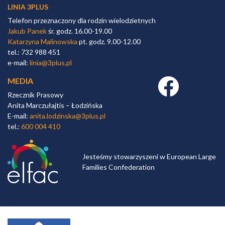
LINIA 3PLUS
Telefon przeznaczony dla rodzin wielodzietnych
Jakub Panek
śr. godz. 16.00-19.00
Katarzyna Malinowska
pt. godz. 9.00-12.00
tel.: 732 988 451
e-mail:
linia@3plus.pl
MEDIA
Facebook link
Rzecznik Prasowy
Anita Marczułajtis – Łodzińska
E-mail:
anita.lodzinska@3plus.pl
tel.:
600 004 410
Jesteśmy stowarzyszeni w European Large
Families Confederation