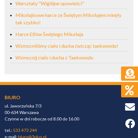
Warsztaty "Wigilijne opowieści"
Mikołajkowe harce ze Świętym Mikołajem minęły
tak szybko!
Harce Elfów Świętego Mikołaja
Wzmocniliśmy ciało i ducha ćwicząc taekwondo!
Wzmocnij ciało i ducha z Taekwondo
BIURO
ul. Jaworzyńska 7/3
00-634 Warszawa
Czynne w dni robocze od 8.00 do 16.00
Faceb
tel.:
533 473 244
e-mail:
biuro@3plus.pl