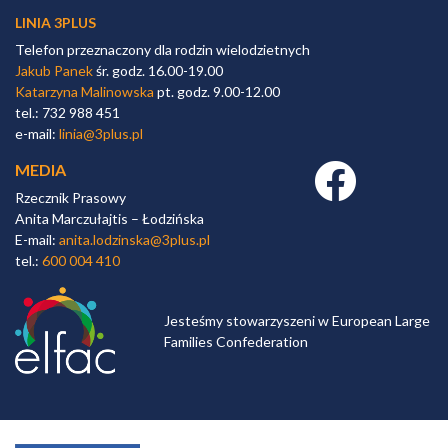
LINIA 3PLUS
Telefon przeznaczony dla rodzin wielodzietnych
Jakub Panek
śr. godz. 16.00-19.00
Katarzyna Malinowska
pt. godz. 9.00-12.00
tel.: 732 988 451
e-mail:
linia@3plus.pl
MEDIA
Facebook link
Rzecznik Prasowy
Anita Marczułajtis – Łodzińska
E-mail:
anita.lodzinska@3plus.pl
tel.:
600 004 410
Jesteśmy stowarzyszeni w European Large
Families Confederation