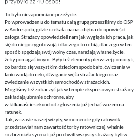
przybyło aż 40 osób!
To było niezapomniane przeżycie.
Po wprowadzeniu do tematu całą grupą przeszliśmy do OSP
w Andrespolu, gdzie czekała na nas chętna do opowieści
załoga. Strażacy opowiedzieli nam jak wygląda ich praca, jak
się do niej przygotowują i dlaczego to robią, dlaczego w ten
sposób spędzają swój wolny czas, narażają własne życie,
żeby pomagać innym. Były też elementy pierwszej pomocy i,
co bardzo się wszystkim dzieciom spodobało, ćwiczenia w
laniu wodą do celu, dźwiganie węża strażackiego oraz
zwiedzanie wszystkich samochodów strażackich.
Mogliśmy też zobaczyć jak w tempie ekspresowym strażacy
zakładają ubranie ochronne, aby
w kilkanaście sekund od zgłoszenia już jechać wozem na
ratunek.
Tak, w czasie naszej wizyty, w momencie gdy ratownik
przedstawiał nam zawartość torby ratowniczej, właśnie
rozbrzmiała syrena i już po chwili wszyscy strażacy byli w