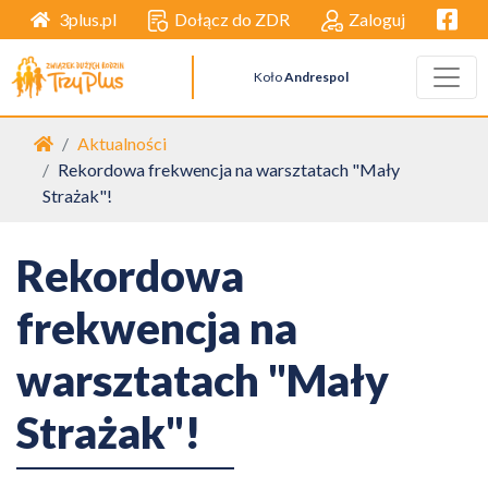
Facebo
Dołącz do ZDR
Zaloguj
3plus.pl
Koło
Andrespol
Strona główna
Aktualności
Rekordowa frekwencja na warsztatach "Mały
Strażak"!
Rekordowa
frekwencja na
warsztatach "Mały
Strażak"!