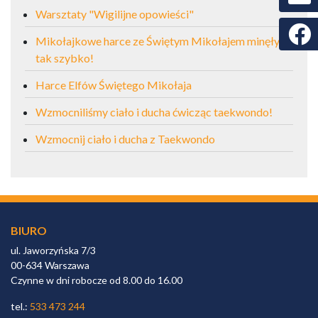
Warsztaty "Wigilijne opowieści"
Faceb
Mikołajkowe harce ze Świętym Mikołajem minęły
tak szybko!
Harce Elfów Świętego Mikołaja
Wzmocniliśmy ciało i ducha ćwicząc taekwondo!
Wzmocnij ciało i ducha z Taekwondo
BIURO
ul. Jaworzyńska 7/3
00-634 Warszawa
Czynne w dni robocze od 8.00 do 16.00
tel.:
533 473 244